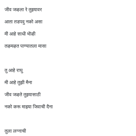
जीव जऴला रे तुझ्यावर
आता तडपवु नको असा
मी आहे साधी भॊऴी
तऴमऴत पाण्यातला मासा
तु आहे राघु
मी आहे तुझी मैना
जीव जऴते तुझ्यासाठी
नको करू माझ्या जिवाची दैना
तुला लग्नाची