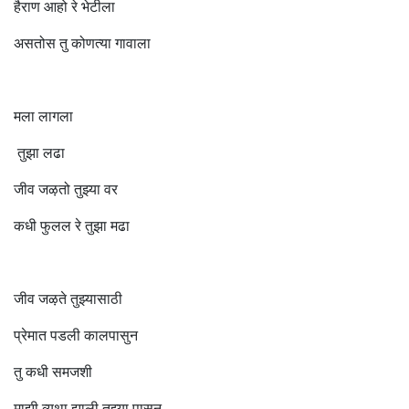
हैराण आहो रे भेटीला
असतोस तु कोणत्या गावाला
मला लागला
तुझा लढा
जीव जऴतो तुझ्या वर
कधी फुलल रे तुझा मढा
जीव जऴते तुझ्यासाठी
प्रेमात पडली कालपासुन
तु कधी समजशी
माझी व्यथा झाली तुझ्या पासुन