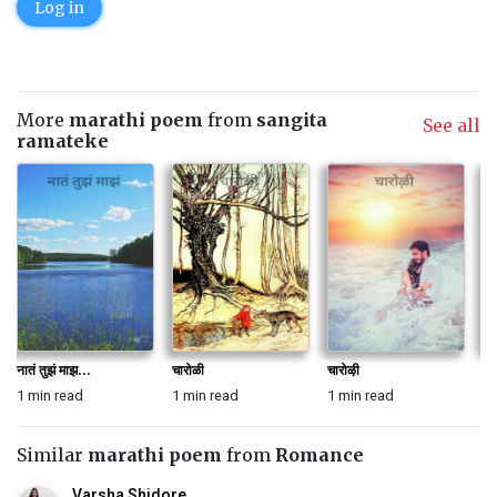
Log in
More
marathi poem
from
sangita
See all
ramateke
नातं तुझं माझ...
चारोळी
चारोऴी
चा
1 min read
1 min read
1 min read
1 
Similar
marathi poem
from
Romance
Varsha Shidore