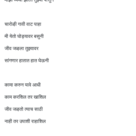
चारोऴी गावी वाट पाहा
मी येतो घोड्यावर बसुनी
जीव जऴला तुझ्यावर
सांगणार हातात हात घेऊनी
कामा करुन यावे आधी
काम करशिल तर खाशिल
जीव जऴतो त्याच साठी
नाही तर उपाशी राहाशिल