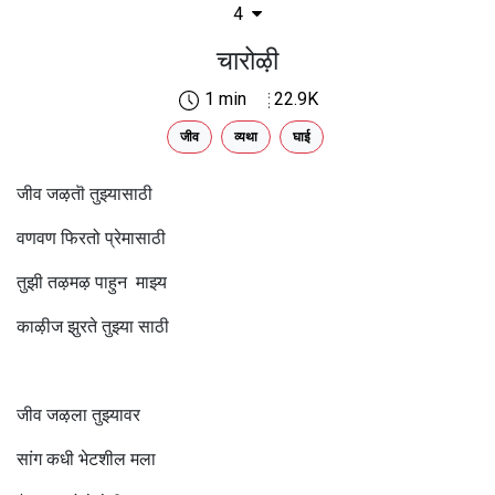
4
चारोऴी
1 min
22.9K
जीव
व्यथा
घाई
जीव जऴतॊ तुझ्यासाठी
वणवण फिरतो प्रेमासाठी
तुझी तऴमऴ पाहुन माझ्य
काऴीज झुरते तुझ्या साठी
जीव जऴला तुझ्यावर
सांग कधी भेटशील मला