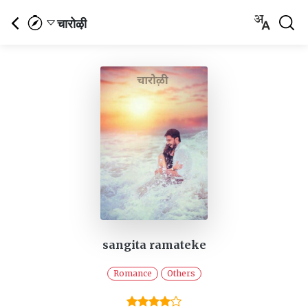
चारोऴी
sangita ramateke
Romance
Others