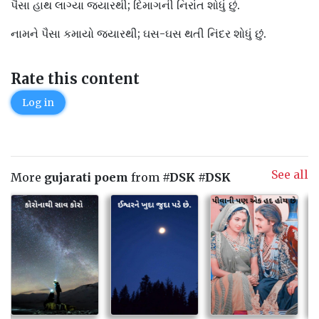
પૈસા હાથ લાગ્યા જ્યારથી; દિમાગની નિરાંત શોધું છું.
નામને પૈસા કમાયો જ્યારથી; ઘસ-ઘસ થતી નિંદર શોધું છું.
Rate this content
Log in
See all
More
gujarati poem
from
#DSK #DSK