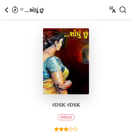
....શોધું છું
#DSK #DSK
Others