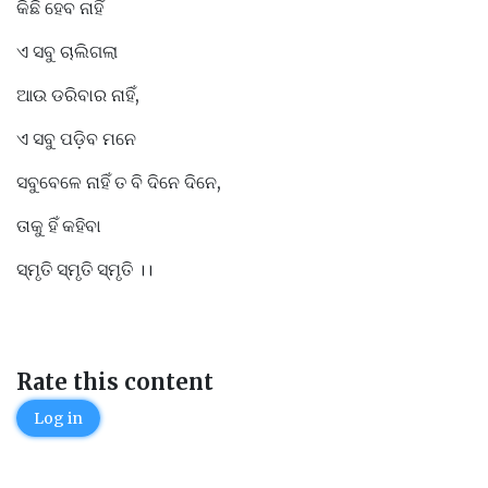
କିଛି ହେବ ନାହିଁ
ଏ ସବୁ ଚାଲିଗଲା
ଆଉ ଡରିବାର ନାହିଁ,
ଏ ସବୁ ପଡ଼ିବ ମନେ
ସବୁବେଳେ ନାହିଁ ତ ବି ଦିନେ ଦିନେ,
ତାକୁ ହିଁ କହିବା
ସ୍ମୃତି ସ୍ମୃତି ସ୍ମୃତି ।।
Rate this content
Log in