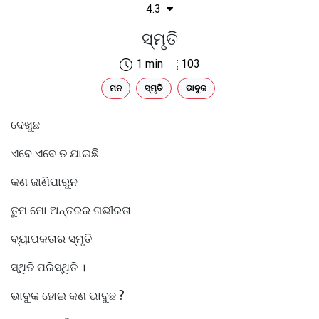
4.3
ସ୍ମୃତି
1 min
103
ମନ
ସ୍ମୃତି
ଭାବୁକ
ଦେଖୁଛ
ଏବେ ଏବେ ତ ଯାଇଛି
କଣ ଜାଣିପାରୁନ
ତୁମ ମୋ ଅନ୍ତରର ଗଭୀରତା
ବ୍ୟାପକତାର ସ୍ମୃତି
ସ୍ଥିତି ପରିସ୍ଥିତି ।
ଭାବୁକ ହୋଇ କଣ ଭାବୁଛ ?