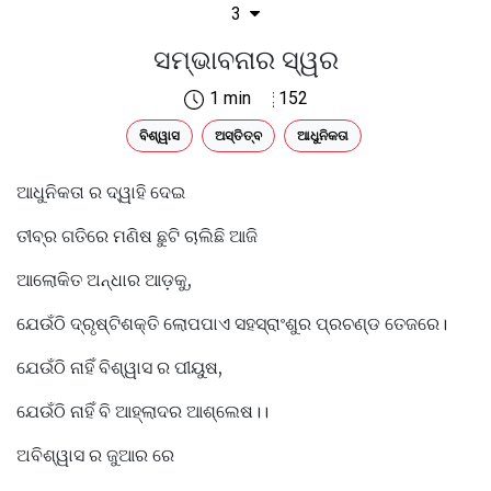
3
ସମ୍ଭାବନାର ସ୍ୱର
1 min
152
ବିଶ୍ୱାସ
ଅସ୍ତିତ୍ବ
ଆଧୁନିକତା
ଆଧୁନିକତା ର ଦ୍ୱାହି ଦେଇ
ତୀବ୍ର ଗତିରେ ମଣିଷ ଛୁଟି ଚାଲିଛି ଆଜି
ଆଲୋକିତ ଅନ୍ଧାର ଆଡ଼କୁ,
ଯେଉଁଠି ଦ୍ରୃଷ୍ଟିଶକ୍ତି ଲୋପପାଏ ସହସ୍ରାଂଶୁର ପ୍ରଚଣ୍ଡ ତେଜରେ।
ଯେଉଁଠି ନାହିଁ ବିଶ୍ୱାସ ର ପୀୟୁଷ,
ଯେଉଁଠି ନାହିଁ ବି ଆହ୍ଲାଦର ଆଶ୍ଲେଷ।।
ଅବିଶ୍ୱାସ ର ଜୁଆର ରେ