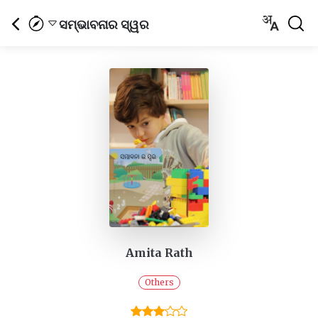
ସମ୍ଭାବନାର ସ୍ୱର
Amita Rath
Others