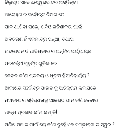
ବିଲୁପ୍ତ ଏବେ ଈଶ୍ୱରବାଦର ଅସ୍ତିତ୍ବ।
ଆରୋହଣ ର ସର୍ବୋଚ୍ଚ ଶିଖର ରେ
ପାଦ ଥାପିବା ପରେ, ଯଦିଓ ଗତିଶୀଳତା ପାଇଁ
ଅବତରଣ ହିଁ ଏକମାତ୍ର ପନ୍ଥା, ତଥାପି
ଉଦ୍ଭାବନ ଓ ଆବିଷ୍କାର ର ଅନ୍ତିମ ପର୍ଯ୍ୟାୟର
ପରବର୍ତ୍ତୀ ମୂହୁର୍ତ୍ତ ଗୁଡିକ ରେ
କେବଳ କ'ଣ ପ୍ରଳୟ ଓ ଧ୍ବଂସ ହିଁ ଅନିବାର୍ଯ୍ୟ ?
ଆକାଶର ସର୍ବୋଚ୍ଚ ପାହାଚ କୁ ଅତିକ୍ରମ କଲାପରେ
ମହାକାଶ ର ସ୍ନିଗ୍ଧତାକୁ ଆକଣ୍ଠ ପାନ କରି ନେବାର
ଆତ୍ମ ପ୍ରସାଦ କ'ଣ କମ୍ କି!
ମଣିଷ ସମାଜ ପାଇଁ ୟେ କ'ଣ ନୁହେଁ ଏକ ସମ୍ଭାବନା ର ସ୍ୱର ?