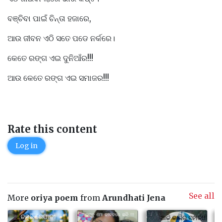
ବଞ୍ଚିବା ପାଇଁ ଚିନ୍ତା ହଜାରେ,
ଆଉ ଜୀବନ ଏଠି ସତେ ପଡେ ନର୍କରେ।
କେତେ ରଙ୍ଗ ଏଇ ଦୁନିଆଁର!!!
ଆଉ କେତେ ରଙ୍ଗ ଏଇ ସମାଜର!!!
Rate this content
Log in
See all
More
oriya poem
from
Arundhati Jena