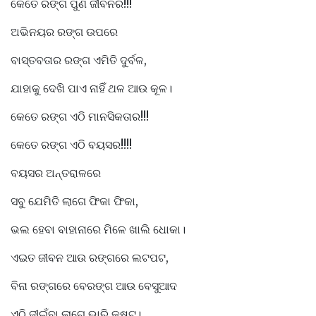
କେତେ ରଙ୍ଗ ପୁଣି ଜୀବନର!!!
ଅଭିନୟର ରଙ୍ଗ ଉପରେ
ବାସ୍ତବତାର ରଙ୍ଗ ଏମିତି ଦୁର୍ବଳ,
ଯାହାକୁ ଦେଖି ପାଏ ନାହିଁ ଥଳ ଆଉ କୂଳ।
କେତେ ରଙ୍ଗ ଏଠି ମାନସିକତାର!!!
କେତେ ରଙ୍ଗ ଏଠି ବୟସର!!!!
ବୟସର ଅନ୍ତରାଳରେ
ସବୁ ଯେମିତି ଲାଗେ ଫିକା ଫିକା,
ଭଲ ହେବା ବାହାନାରେ ମିଳେ ଖାଲି ଧୋକା।
ଏଇତ ଜୀବନ ଆଉ ରଙ୍ଗରେ ଲଟପଟ,
ବିନା ରଙ୍ଗରେ ବେରଙ୍ଗ ଆଉ ବେସୁଆଦ
ଏଠି ଜୀଇଁବା ଲାଗେ ଭାରି କଷ୍ଟ।