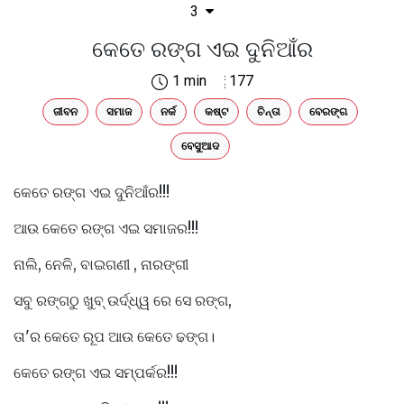
3
କେତେ ରଙ୍ଗ ଏଇ ଦୁନିଆଁର
1 min
177
ଜୀବନ
ସମାଜ
ନର୍କ
କଷ୍ଟ
ଚିନ୍ତା
ବେରଙ୍ଗ
ବେସୁଆଦ
କେତେ ରଙ୍ଗ ଏଇ ଦୁନିଆଁର!!!
ଆଉ କେତେ ରଙ୍ଗ ଏଇ ସମାଜର!!!
ନାଲି, ନେଳି, ବାଇଗଣୀ , ନାରଙ୍ଗୀ
ସବୁ ରଙ୍ଗଠୁ ଖୁବ୍ ଉର୍ଦ୍ଧ୍ୱ ରେ ସେ ରଙ୍ଗ,
ତା'ର କେତେ ରୂପ ଆଉ କେତେ ଢଙ୍ଗ।
କେତେ ରଙ୍ଗ ଏଇ ସମ୍ପର୍କର!!!