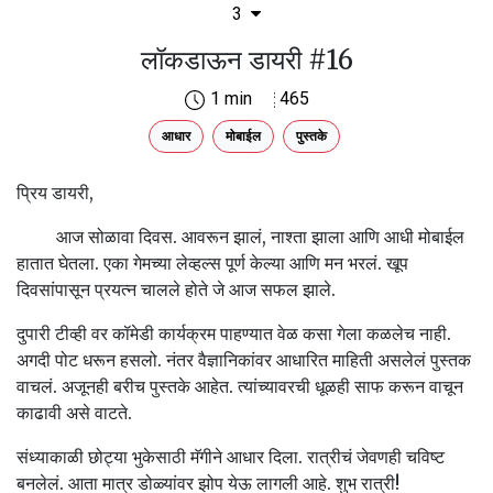
3
लॉकडाऊन डायरी #16
1 min
465
आधार
मोबाईल
पुस्तके
प्रिय डायरी,
आज सोळावा दिवस. आवरून झालं, नाश्ता झाला आणि आधी मोबाईल
हातात घेतला. एका गेमच्या लेव्हल्स पूर्ण केल्या आणि मन भरलं. खूप
दिवसांपासून प्रयत्न चालले होते जे आज सफल झाले.
दुपारी टीव्ही वर कॉमेडी कार्यक्रम पाहण्यात वेळ कसा गेला कळलेच नाही.
अगदी पोट धरून हसलो. नंतर वैज्ञानिकांवर आधारित माहिती असलेलं पुस्तक
वाचलं. अजूनही बरीच पुस्तके आहेत. त्यांच्यावरची धूळही साफ करून वाचून
काढावी असे वाटते.
संध्याकाळी छोट्या भुकेसाठी मॅगीने आधार दिला. रात्रीचं जेवणही चविष्ट
बनलेलं. आता मात्र डोळ्यांवर झोप येऊ लागली आहे. शुभ रात्री!