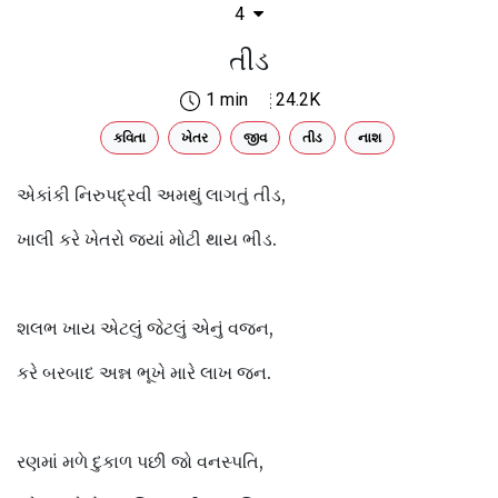
4
તીડ
1 min
24.2K
કવિતા
ખેતર
જીવ
તીડ
નાશ
એકાંકી નિરુપદ્રવી અમથું લાગતું તીડ,
ખાલી કરે ખેતરો જ્યાં મોટી થાય ભીડ.
શલભ ખાય એટલું જેટલું એનું વજન,
કરે બરબાદ અન્ન ભૂખે મારે લાખ જન.
રણમાં મળે દુકાળ પછી જો વનસ્પતિ,