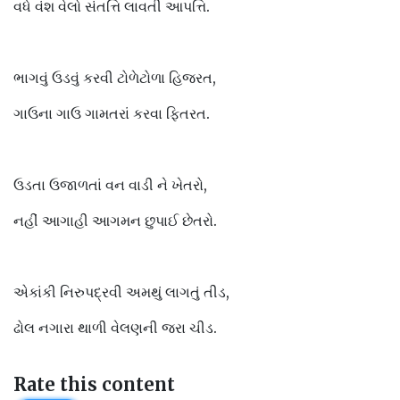
વધે વંશ વેલો સંતત્તિ લાવતી આપત્તિ.
ભાગવું ઉડવું કરવી ટોળેટોળા હિજરત,
ગાઉના ગાઉ ગામતરાં કરવા ફિતરત.
ઉડતા ઉજાળતાં વન વાડી ને ખેતરો,
નહીં આગાહી આગમન છુપાઈ છેતરો.
એકાંકી નિરુપદ્રવી અમથું લાગતું તીડ,
ઢોલ નગારા થાળી વેલણની જરા ચીડ.
Rate this content