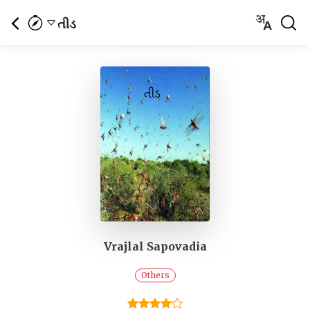
તીડ
Vrajlal Sapovadia
Others