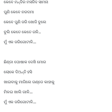
କେବେ ମନ୍ଦିର ମସଜିଦ ସାମନା
ପୁଣି କେବେ ନରଦମା
କେବେ ପୁଣି ଜରି ଖୋଜି ବୁଲେ
ବୁଲି କେତେ କେତେ ଗଳି...
ମୁଁ ଏକ ଜରିଗୋଟାଳି....
ଛିଣ୍ଡା ପୋଷାକ ଦେଖି ମୋର
ଲୋକେ ଦିଅନ୍ତି ହସି
ଖାଇବାକୁ ମାଗିଲେ ଗଣ୍ଡେ କାହାକୁ
ମିଳଇ ଖାଲି ଗାଳି....
ମୁଁ ଏକ ଜରିଗୋଟାଳି....