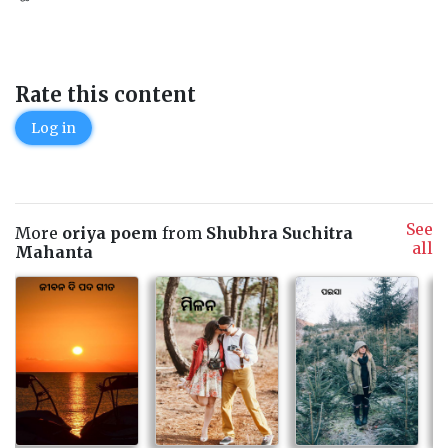
Rate this content
Log in
See
More
oriya poem
from
Shubhra Suchitra
all
Mahanta