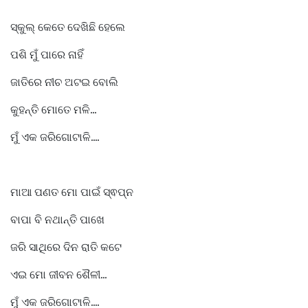
ସ୍କୁଲ୍ କେତେ ଦେଖିଛି ହେଲେ
ପଶି ମୁଁ ପାରେ ନାହିଁ
ଜାତିରେ ନୀଚ ଅଟଇ ବୋଲି
କୁହନ୍ତି ମୋତେ ମଳି...
ମୁଁ ଏକ ଜରିଗୋଟାଳି....
ମାଆ ପଣତ ମୋ ପାଇଁ ସ୍ଵପ୍ନ
ବାପା ବି ନଥାନ୍ତି ପାଖେ
ଜରି ସାଥିରେ ଦିନ ରାତି କଟେ
ଏଇ ମୋ ଜୀବନ ଶୈଳୀ...
ମୁଁ ଏକ ଜରିଗୋଟାଳି....