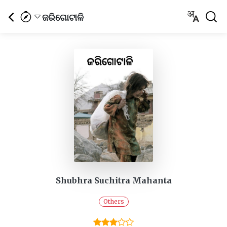
ଜରିଗୋଟାଳି
Shubhra Suchitra Mahanta
Others