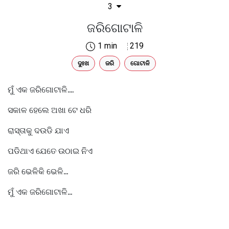
3
ଜରିଗୋଟାଳି
1 min
219
ଦୁଃଖ
ଜରି
ଗୋଟାଳି
ମୁଁ ଏକ ଜରିଗୋଟାଳି....
ସକାଳ ହେଲେ ଅଖା ଟେ ଧରି
ରାସ୍ତାକୁ ଦଉଡି ଯାଏ
ପଡିଥାଏ ଯେତେ ଉଠାଇ ନିଏ
ଜରି ଭେଳିକି ଭେଳି...
ମୁଁ ଏକ ଜରିଗୋଟାଳି...