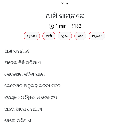
2
ଆଖି ସାମ୍ନାରେ
1 min
132
ପ୍ରେମ
ଆଖି
ହୃଦୟ
ଝଡ
ଅନୁଭବ
ଆଖି ସାମ୍ନାରେ
ଅନେକ କିଛି ଘଟିଯାଏ
କେତେଥର କହିବା ପରେ
କେତେଥର ଅନୁଭବ କରିବା ପରେ
ହୃଦୟରେ ଉଠିଥିବା ଅନେକ ଝଡ
ଆପେ ଆପେ ଥମିଯାଏ
ହେଲେ ରହିଯାଏ