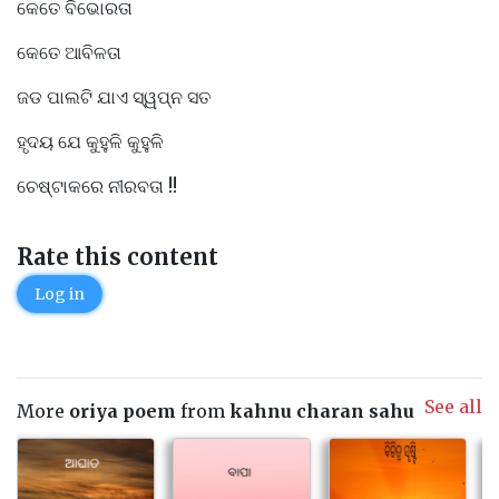
କେତେ ବିଭୋରତା
କେତେ ଆବିଳତା
ଜଡ ପାଲଟି ଯାଏ ସ୍ୱପ୍ନ ସତ
ହୃଦୟ ଯେ କୁହୁଳି କୁହୁଳି
ଚେଷ୍ଟାକରେ ନୀରବତା !!
Rate this content
Log in
See all
More
oriya poem
from
kahnu charan sahu