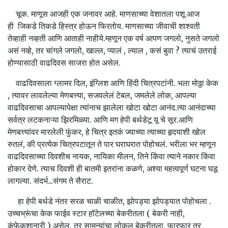
चूक. माणूस आजही एक जनावर आहे. माणसाच्या वेशातला पशू आज
ही जिकडे तिकडे हिस्त्र होऊन फिरतोय. माणसाच्या जीवाची शाश्वती
तेव्हाही नव्हती आणि आताही नाहीये.म्हणून एक वर्ष आपण जगलो, नुसते जगलो
असं नव्हे, तर चांगले जगलो, खाल्ल, प्यालं , ल्याल , कसं बुवा ? त्याचं उतराई
होण्यासाठी वाढदिवस साजरा होत असेल.
वाढदिवसाला ग्लामर दिल, इंग्लिश आणि हिंदी चित्रपटांनी. भला मोठ्ठा केक
, त्यावर लावलेल्या मेणबत्त्या, सजवलेलं टेबल, जमलेले लोक, आपल्या
वाढदिवसाचा आपल्यापेक्षा त्यांनाच झालेला खोटा खोटा आनंद.त्या आनंदाच्या
सर्वत्र लटकनाऱ्या झिरमिळ्या. आणि मग हेपी बर्थडेटू यू चे सूर.आणि
मेणबत्त्यांवर मारलेली फुंकर, हे चित्र इतकं ज्याच्या त्याच्या हृदयाशी खोल
रुतलं, की प्रत्येक चित्रपटातून ते पार घराघरात पोहोचलं. भरीला भर म्हणून
वाढदिवसाच्या दिवशीच नायक, नायिका मीलन, तिने किंवा त्याने नकार किंवा
होकार देणे. त्याच दिवशी ही बातमी इतरांना कळणे, अश्या महत्वपूर्ण घटना घडू
लागल्या. संदर्भ...संगम ते सैराट.
हा हेपी बर्थडे नंतर सरळ चाळी चाळीत, झोपड्या झोपड्यात पोहोचला .
उच्चभ्रूंचा केक फाईव स्टार हॉटेलच्या बेकरीतला ( बेकरी नाही,
कंफेकशानारी ) असेल, तर सामन्यांचा लोकल बेकरीतला, फारफार तर