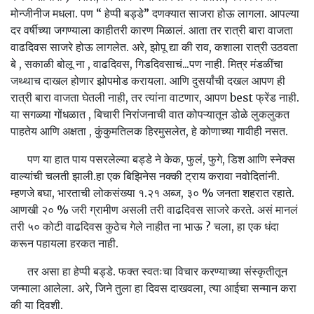
मोन्जीनीज मधला. पण “ हेप्पी बड्डे” दणक्यात साजरा होऊ लागला. आपल्या
दर वर्षीच्या जगण्याला काहीतरी कारण मिळालं. आता तर रात्री बारा वाजता
वाढदिवस साजरे होऊ लागलेत. अरे, झोपू द्या की राव, कशाला रात्री उठवता
बे , सकाळी बोलू ना , वाढदिवस, गिडदिवसाचं...पण नाही. मित्र मंडळींचा
जथ्थाच दाखल होणार झोपमोड करायला. आणि दुसर्यांची दखल आपण ही
रात्री बारा वाजता घेतली नाही, तर त्यांना वाटणार, आपण best फ्रेंड नाही.
या सगळ्या गोंधळात , बिचारी निरांजनाची वात कोपऱ्यातून डोळे लुकलुकत
पाहतेय आणि अक्षता , कुंकुमतिलक हिरमुसलेत, हे कोणाच्या गावीही नसत.
पण या हात पाय पसरलेल्या बड्डे ने केक, फुलं, फुगे, डिश आणि स्नेक्स
वाल्यांची चलती झाली.हा एक बिझिनेस नक्की ट्राय करावा नवोदितांनी.
म्हणजे बघा, भारताची लोकसंख्या १.२१ अब्ज, ३० % जनता शहरात रहाते.
आणखी २० % जरी ग्रामीण असली तरी वाढदिवस साजरे करते. असं मानलं
तरी ५० कोटी वाढदिवस कुठेच गेले नाहीत ना भाऊ ? चला, हा एक धंदा
करून पहायला हरकत नाही.
तर असा हा हेप्पी बड्डे. फक्त स्वतःचा विचार करण्याच्या संस्कृतीतून
जन्माला आलेला. अरे, जिने तुला हा दिवस दाखवला, त्या आईचा सन्मान करा
की या दिवशी.