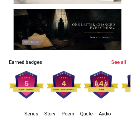
Earned badges
See all
Series
Story
Poem
Quote
Audio