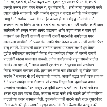
" नाम्या, इकडे ये, थोडसं दळून आण, दुकानातून सामान घेऊन ये, कपडे
इस्त्री करून आण, पेपर घेऊन ये, दूध घेऊन ये, " अशी नाना प्रकारची कामे
त्याला लोकं सांगायची आणि नामदेव कुरकुर न करता सर्वांची कामे करायचं.
त्यामुळे तो सर्वांच्या गळ्यातील ताईत बनला होता. वयोवृद्ध लोकांची कामे
करतांना त्याला विशेष आनंद वाटत होता. तर सरपंच रामजी पाटील काही काम
सांगितले की अजून जास्त आनंद वाटायचा आणि उड्या मारत ते काम पूर्ण
करायचं. एके दिवशी सकाळी सकाळी रामजी पाटलांनी नामदेवाला पेपर
आणायला पाठविले. तो पळत गेला आणि पेपर घेऊन आला. रामजी पाटील पेपर
वाचू लागले. पेपरमधली ठळक बातमीने रामजी पाटलांचे लक्ष वेधून घेतलं.
पुढील वर्षीपासून सरपंचाची निवड थेट जनतेतून होणार. ही बातमी रामजी
पाटलांनी मोठ्या आवाजात वाचली. लगेच नामदेवाकडे पाहून रामजी पाटील
नामदेवाला म्हणाले, " नाम्या बातमी एकलंस का ? पुढच्या वर्षी सरपंचाची
निवड जनताच करणार आहे. तुला सर सगळं गाव ओळखते, तू होशील काय
सरपंच ? सरकार भी लई येड्यावानी वागतंय, आताची पद्धत काही चूक हाय का
? " यावर नामदेव काय बोलणार. तो तसाच निघून गेला. दहावीच्या वर्गात
असतांना नामदेवासोबत अजून एक दुर्दैवी घटना घडली. त्यादिवशी नर्मदेच्या
अंगात खूप ताप चढला होता, कामाला जाऊ नको असे म्हटले तरी ती बाजीराव
पाटलांच्या शेतात कामाला गेली. दुपारपर्यंत काही वाटले नाही मात्र दुपारनंतर
तिला कसे तरी होऊ लागले. म्हणून पाटलांनी तिला बैलगाडीत बसवून घरी