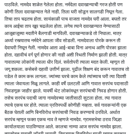
पाठविले. नामदेव शाळेत गेलेला होता. नर्मदेला दवाखान्याची गरज होती पण
कोणी तिला दवाखान्यात नेले नाही. तिला घरी सोडून सालगडी निघून गेला.
तिचा ताप चढतच होता. सायंकाळी पाच वाजता नामदेव घरी आला. बघतो तर
काय आईचा ताप खूप चढलेला होता. लगेच त्याने दवाखान्यात नेण्यासाठी
आजूबाजूच्या मदतीने बैलगाडी मागविली. दवाखान्याकडे तो निघाला. मात्र
अर्ध्या रस्त्यातच नर्मदेने आपला जीव सोडली. नामदेवाला पोरके करून ती
देवाघरी निघून गेली. नामदेव आता आई-बाबा विना अनाथ आणि पोरका झाला
होता. दहावीचं वर्ग पूर्ण होणार की नाही अशी स्थिती निर्माण झाली होती. मात्र
गावातल्या लोकांनी त्याला धीर दिलं. सर्वतोपरी त्याला मदत केली. म्हणून तो
जगू शकला. कसेबसे दहावी उत्तीर्ण झाला. पुढील शिक्षण बंद करून गावातच तो
पडेल ते काम करू लागला. ज्यांच्या घरचे काम केले त्यांच्याच घरी त्या दिवशी
त्याला जेवायला मिळू लागले. काही वर्षे उलटली आणि गावात सरपंच पदासाठी
निवडणूक जाहीर झाले. यावर्षी थेट लोकांमधून सरपंचाची निवड होणार होती.
तसेच सरपंच पदाची जागा नामदेवच्या जातीसाठी सुटला होता. त्या गावात
त्याचे एकच घर होते. त्याला प्रतिस्पर्धी कोणीही नव्हता. सर्व गावकऱ्यांनी एक
बैठक घेतली आणि बिनविरोध सरपंचाची निवड करण्याचे ठरविले. अर्थात
सरपंच म्हणून फक्त एकच नाव ते म्हणजे नामदेव. ग्रामसभेचा ठराव जिल्हा
कार्यालयाला पाठविण्यात आले. कालचा नाम्या आज सरपंच नामदेव झाला.
त्यासोबत गावाची लॉटरी लागली. निवडणूक बिनविरोध झाली म्हणून सरकार