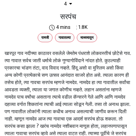
4
सरपंच
4 mins
1.8K
रामजी
गावातल्या
माध्यमातून
खारपूर गाव नदीच्या काठावर वसलेले जेमतेम पंधराशे लोकवस्तीचं छोटेसे गाव.
त्या गावात सर्वच जाती धर्माचे लोकं गुण्यागोविंदाने नांदत होते. कुठल्याही
प्रकारचा भांडण तंटा, वाद विवाद नव्हते. हिंदू असो वा मुस्लिम असो किंवा
अन्य कोणी प्रत्येकाचे सण उत्सव आनंदात साजरे होत असे. त्याला कारण ही
तसेच होते, त्या गावचा सरपंच म्हणजे नामदेव. नामदेव हा त्या गावातील सर्वांचा
आवडता व्यक्ती, त्याला या जगात कोणीच नव्हते. लहान असतांना म्हणजे
नामदेव पाच वर्षांचा असताना त्याचे वडील कॅन्सरने गेले आणि आणि नामदेव
दहाव्या वर्गात शिकतांना त्याची आई त्याला सोडून गेली. तसा तो अनाथ झाला.
पण गावातील लोकांनी त्याला कधीच अनाथ असल्याची जाणीव करून दिली
नाही. म्हणून नामदेव आज त्या गावाचा एक आदर्श सरपंच होऊ शकला. तो
सरपंच कसा झाला ? खरंच नामदेव नशीबवान माणूस होता, लहानपणापासून
त्याला गावाचा सरपंच व्हावे असे त्याला वाटत राही. त्याच्या पूर्वीचे जे सरपंच