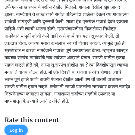
तर्फे एक लाख रुपयांचे बक्षीस देखील मिळाले. गावाला देखील खूप आनंद
झाला. नामदेवाने ते लाख रुपये सर्वात पहिल्यांदा शाळेला देऊन त्या गावातल्या
शाळेची डागडुजी आणि दुरुस्ती केली. शाळा हेच प्रत्येक गावाचे दैवत व्हायला
पाहिजे अशी त्याची धारणा होती. ग्रामपंचायतीला मिळालेल्या निधीतून
नामदेवाने यापूर्वी कोणी केले नाही असे कार्य करायला सुरुवात केली. तो
एकटाच होता. त्याच्या मनात कसलाच स्वार्थी विचार नव्हता. त्यामुळे कुठे ही
भ्रष्टाचार न करता नामदेवाने गावाचा पूर्ण कायापालट केला. म्हणूनच खारपूर
गावच्या सरपंच नामदेवांचे नाव सर्वजण आदराने घेतात. रामजी पाटील एकदा
सहज म्हटले होते की, नाम्या तू सरपंच होशील का ? त्या दिवशीपासून त्याच्या
मनात ते वाक्य घोळत होतं. मी एके दिवशी या गावचा सरपंच होणार. त्याचे
स्वप्न पूर्ण झाले आणि बातमी पेपरात देखील आली पण ती बातमी वाचायला
रामजी पाटील हयात नव्हते. मनोमानी रामजी पाटलांना नमस्कार करून नामदेव
नित्यनेमाच्या कामाला लागला. गावातल्या सर्वांच्या मदतीचे उपकार या
माध्यमातून फेडण्याचे त्याने ठरविले होते.
Rate this content
Log in