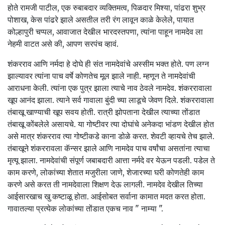
होते रामजी पाटील, एक रुबाबदार व्यक्तिमत्व, पिळदार मिश्या, पांढरा शुभ्र
पोशाख, केस पांढरे झाले असतील तरी रंग लावून काळे केलेले, पायात
कोल्हापुरी चप्पल, आवाजात देखील भारदस्तपणा, त्यांना पाहून नामदेव ला
नेहमी वाटत असे की, आपण सरपंच व्हावं.
शंकरराव आणि नर्मदा हे दोघे ही संत नामदेवांचे अस्सीम भक्त होते. पण लग्न
झाल्यावर त्यांना पाच वर्षे कोणतेच मूल झाले नाही. म्हणून ते नामदेवांची
आराधना केली. त्यांना एक पुत्र झाला त्याचे नाव ठेवले नामदेव. शंकररावाला
खूप आनंद झाला. त्याने सर्व गावाला बुंदी च्या लाडूचे जेवण दिले. शंकररावाला
तंबाखू खाण्याची खूप सवय होती. रात्री झोपताना देखील त्याच्या तोंडात
तंबाखू कोंबलेले असायचे. या गोष्टीवर त्या दोघांचे अनेकदा भांडण देखील होत
असे मात्र शंकरराव त्या गोष्टीकडे काना डोळे करत. शेवटी व्हायचे तेच झाले.
तंबाखूने शंकररावला कॅन्सर झाले आणि नामदेव पाच वर्षांचा असतांना त्याचा
मृत्यू झाला. नामदेवांची संपूर्ण जबाबदारी आत्ता नर्मदे वर येऊन पडली. पडेल ते
काम करणे, लोकांच्या शेतात मजुरीला जाणे, शेजारच्या घरी कोणतेही काम
करणे असे करत ती नामदेवाला शिक्षण देऊ लागली. नामदेव देखील तिच्या
आईसारखाच खु कष्टाळू होता. आईसोबत सर्वाना कामात मदत करत होता.
गावातल्या प्रत्येक लोकांच्या तोंडात एकच नाव " नाम्या ".