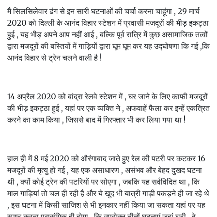
मैं सिलसिलेवार ढंग से इन सारी घटनाओं की चर्चा करना चाहूंगा , 29 मार्च
2020 को दिल्ली के आनंद विहार स्टेशन में प्रवासी मजदूरों की भीड़ इकट्ठा
हुई , यह भीड़ अपने आप नहीं आई , बल्कि पूर्व रात्रि में कुछ असामाजिक तत्वों
द्वारा मजदूरों की बस्तियों में गाड़ियों द्वारा घूम घूम कर यह उद्घोषणा कि गई ,कि
आनंद विहार से ट्रेन चलने वाली है !
14 अप्रैल 2020 को बांद्रा रेलवे स्टेशन में , घर जाने के लिए काफी मजदूरों
की भीड़ इकट्ठा हुई , यहां पर एक व्यक्ति ने , अफवाहें फैला कर इन्हें एकत्रित
करने का काम किया , जिससे बाद में गिरफ्तार भी कर लिया गया था !
हाल ही में 8 मई 2020 को औरंगाबाद जाते हुए रेल की पटरी पर कटकर 16
मजदूरों की मृत्यु हो गई , यह एक असाधारण , असंभव और बेहद दुखद घटना
थी , क्यों कोई ट्रेन की पटरियों पर सोएगा , जबकि यह सर्वविदित था , कि
माल गाड़ियां तो चल ही रही है और ये खुद भी यात्री गाड़ी पकड़ने ही जा रहे थे
, इस घटना में किसी साजिश से भी इनकार नहीं किया जा सकता यहां पर यह
स्पष्ट करना प्रासंगिक ही होगा , कि उपरोक्त तीनों घटनाएं जहां घटी , वे