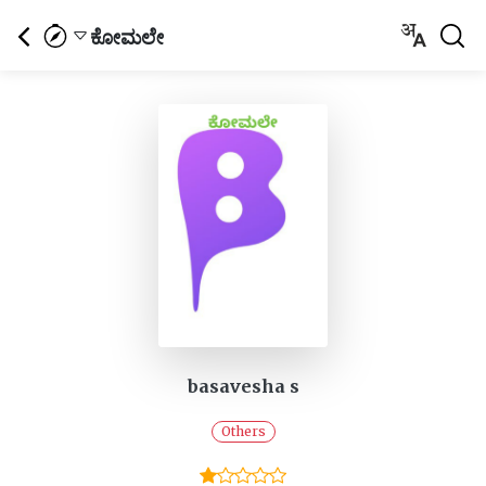
ಕೋಮಲೇ
basavesha s
Others