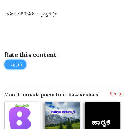
ಆಗಲೇ ಏರಿಸಿದರು ನನ್ನನ್ನು ಗಲ್ಲಿಗೆ
Rate this content
Log in
See all
More
kannada poem
from
basavesha s