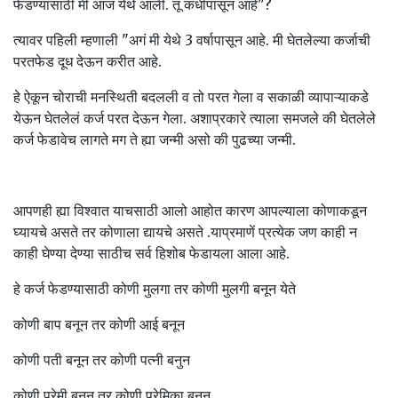
फेडण्यासाठी मी आज येथे आली. तू कधीपासून आहे"?
त्यावर पहिली म्हणाली "अगं मी येथे 3 वर्षापासून आहे. मी घेतलेल्या कर्जाची
परतफेड दूध देऊन करीत आहे.
हे ऐकून चोराची मनस्थिती बदलली व तो परत गेला व सकाळी व्यापाऱ्याकडे
येऊन घेतलेलं कर्ज परत देऊन गेला. अशाप्रकारे त्याला समजले की घेतलेले
कर्ज फेडावेच लागते मग ते ह्या जन्मी असो की पुढच्या जन्मी.
आपणही ह्या विश्वात याचसाठी आलो आहोत कारण आपल्याला कोणाकडून
घ्यायचे असते तर कोणाला द्यायचे असते .याप्रमाणें प्रत्येक जण काही न
काही घेण्या देण्या साठीच सर्व हिशोब फेडायला आला आहे.
हे कर्ज फेडण्यासाठी कोणी मुलगा तर कोणी मुलगी बनून येते
कोणी बाप बनून तर कोणी आई बनून
कोणी पती बनून तर कोणी पत्नी बनुन
कोणी प्रेमी बनून तर कोणी प्रेमिका बनून