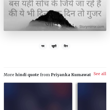
गम
खुशी
दिन
See all
More
hindi quote
from
Priyanka Kumawat