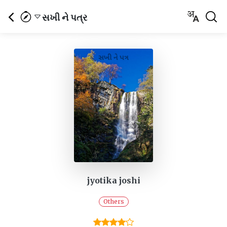
સખી ને પત્ર
jyotika joshi
Others