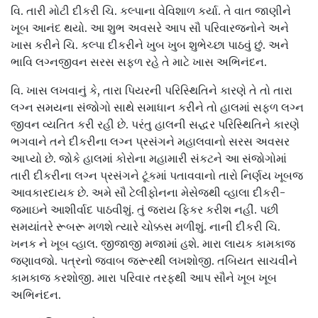
વિ. તારી મોટી દીકરી ચિ. કલ્પાના વેવિશાળ કર્યા. તે વાત જાણીને
ખૂબ આનંદ થયો. આ શુભ અવસરે આપ સૌ પરિવારજનોને અને
ખાસ કરીને ચિ. કલ્પા દીકરીને ખુબ ખુબ શુભેચ્છા પાઠવું છું. અને
ભાવિ લગ્નજીવન સરસ સફળ રહે તે માટે ખાસ અભિનંદન.
વિ. ખાસ લખવાનું કે, તારા પિયરની પરિસ્થિતિને કારણે તે તો તારા
લગ્ન સમયના સંજોગો સાથે સમાધાન કરીને તો હાલમાં સફળ લગ્ન
જીવન વ્યતિત કરી રહી છે. પરંતુ હાલની સદ્ધર પરિસ્થિતિને કારણે
ભગવાને તને દીકરીના લગ્ન પ્રસંગને મહાલવાનો સરસ અવસર
આપ્યો છે. જોકે હાલમાં કોરોના મહામારી સંકટને આ સંજોગોમાં
તારી દીકરીના લગ્ન પ્રસંગને ટૂંકમાં પતાવવાનો તારો નિર્ણય ખૂબજ
આવકારદાયક છે. અમે સૌ ટેલીફોનના મેસેજથી વ્હાલા દીકરી-
જમાઇને આશીર્વાદ પાઠવીશું. તું જરાય ફિકર કરીશ નહીં. પછી
સમયાંતરે રૂબરૂ મળશે ત્યારે ચોક્કસ મળીશું. નાની દીકરી ચિ.
ખનક ને ખૂબ વ્હાલ. જીજાજી મજામાં હશે. મારા લાયક કામકાજ
જણાવજો. પત્રનો જવાબ જરૂરથી લખશોજી. તબિયત સાચવીને
કામકાજ કરશોજી. મારા પરિવાર તરફથી આપ સૌને ખૂબ ખૂબ
અભિનંદન.