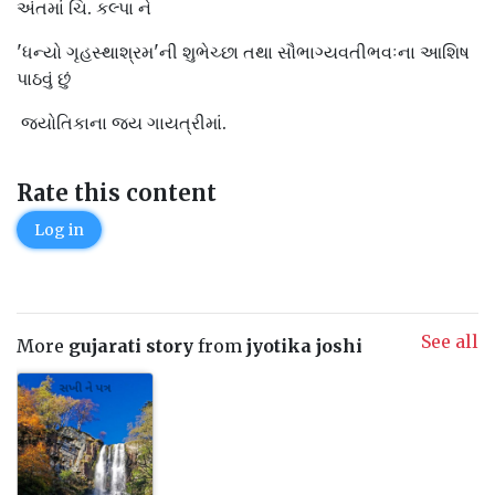
અંતમાં ચિ. કલ્પા ને
'ધન્યો ગૃહસ્થાશ્રમ'ની શુભેચ્છા તથા સૌભાગ્યવતીભવઃના આશિષ
પાઠવું છું
જ્યોતિકાના જય ગાયત્રીમાં.
Rate this content
Log in
See all
More
gujarati story
from
jyotika joshi