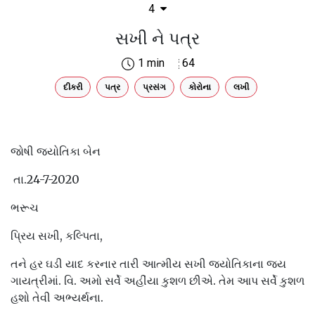
4
સખી ને પત્ર
1 min
64
દીકરી
પત્ર
પ્રસંગ
કોરોના
લખી
જોષી જ્યોતિકા બેન
તા.24-7-2020
ભરૂચ
પ્રિય સખી, કલ્પિતા,
તને હર ઘડી યાદ કરનાર તારી આત્મીય સખી જ્યોતિકાના જય
ગાયત્રીમાં. વિ. અમો સર્વે અહીંયા કુશળ છીએ. તેમ આપ સર્વે કુશળ
હશો તેવી અભ્યર્થના.