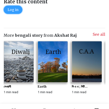
Rate this content
Log in
See all
More
bengali story
from
Akshat Raj
দেওয়ালী
Earth
সি এ এ ; সিটি...
G
1 min read
1 min read
1 min read
1 