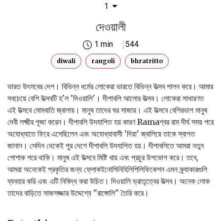
1
দেওয়ালী
1 min
544
diwali
rangoli
bhratritto
ভারত উৎসবের দেশ। বিভিন্ন ধর্মের লোকেরা ভারতে বিভিন্ন উত্সব পালন করে। আমার
সবচেয়ে বেশি উত্সবটি হ'ল 'দিওয়ালি'। দীপাবলি আলোর উত্সব। লোকেরা সাধারণত
এই উত্সবে মোমবাতি জ্বালায়। মানুষ তাদের ঘর সাজায়। এই উত্সবে বেশিরভাগ মানুষ
দেবী লক্ষ্মীর পূজা করেন। দীপাবলি উদযাপিত হয় কারণ Ramaশ্বর রাম দীর্ঘ সময় পরে
অযোধ্যাতে ফিরে এসেছিলেন এবং অযোধ্যাবাসী 'দিয়া' জ্বালিয়ে তাকে স্বাগত
জানান। সেদিন থেকেই পুর দেশে দীপাবলি উদযাপিত হয়। দীপাবলিতে আমরা নতুন
পোশাক পরে থাকি। মানুষ এই উত্সবে মিষ্টি খায় এবং প্রচুর উপভোগ করে। তবে,
আমরা অনেকেই প্রকৃতির জন্য ফ্লোকইনোসিনিহিলিপিলিফিকেশন এমন ক্র্যাকারগুলি
ব্যবহার করি এবং এটি নিষিদ্ধ করা উচিত। দিওয়ালি ভ্রাতৃত্বের উত্সব। অনেক লোক
তাদের বাড়িতে সাজসজ্জার উদ্দেশ্যে "রাঙ্গোলি" তৈরি করে।