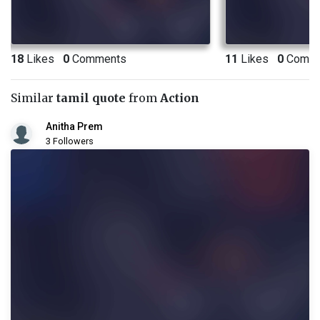
18
Likes
0
Comments
11
Likes
0
Comme
Similar
tamil quote
from
Action
Anitha Prem
3 Followers