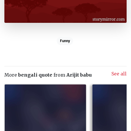
Funny
See all
More
bengali quote
from
Arijit babu